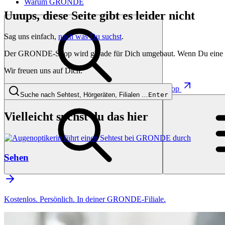
Warum GRONDE
Uuups, diese Seite gibt es leider nicht
Sag uns einfach,
nach was Du suchst
.
Der GRONDE-Shop wird gerade für Dich umgebaut. Wenn Du eine besti
Wir freuen uns auf Dich.
Shop
Suche nach Sehtest, Hörgeräten, Filialen …
Enter
Vielleicht suchst du das hier
Sehen
Kostenlos. Persönlich. In deiner GRONDE-Filiale.