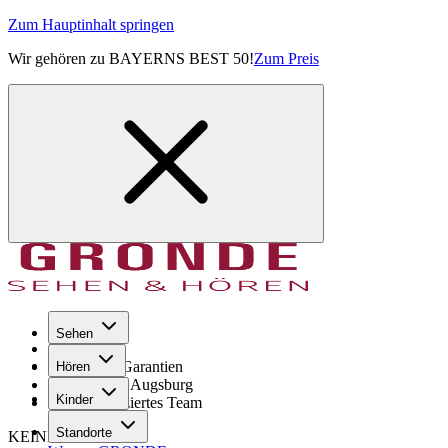
Zum Hauptinhalt springen
Wir gehören zu BAYERNS BEST 50!
Zum Preis
Sehen
Seit 1971
GRONDE Garantien
Hören
8× im Raum Augsburg
Kinder
Hochqualifiziertes Team
Standorte
KEINE SORGE!