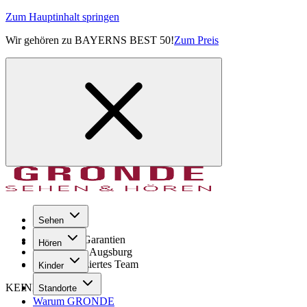
Zum Hauptinhalt springen
Wir gehören zu BAYERNS BEST 50!
Zum Preis
Sehen
Seit 1971
GRONDE Garantien
Hören
8× im Raum Augsburg
Hochqualifiziertes Team
Kinder
KEINE SORGE!
Standorte
Warum GRONDE