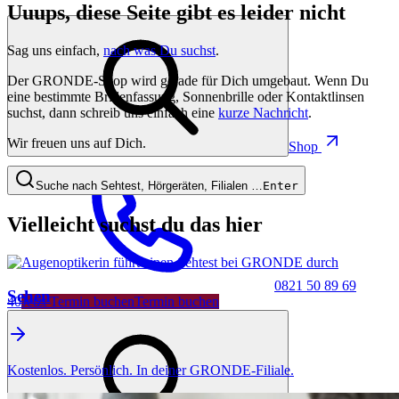
Uuups, diese Seite gibt es leider nicht
Sag uns einfach,
nach was Du suchst
.
Der GRONDE-Shop wird gerade für Dich umgebaut. Wenn Du
eine bestimmte Brillenfassung, Sonnenbrille oder Kontaktlinsen
suchst, dann schreib uns einfach eine
kurze Nachricht
.
Wir freuen uns auf Dich.
Shop
Suche nach Sehtest, Hörgeräten, Filialen …
Enter
Vielleicht suchst du das hier
0821 50 89 69
Sehen
40
Jetzt Termin buchen
Termin buchen
Kostenlos. Persönlich. In deiner GRONDE-Filiale.