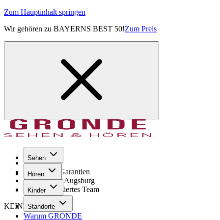
Zum Hauptinhalt springen
Wir gehören zu BAYERNS BEST 50!
Zum Preis
Sehen
Seit 1971
GRONDE Garantien
Hören
8× im Raum Augsburg
Hochqualifiziertes Team
Kinder
KEINE SORGE!
Standorte
Warum GRONDE