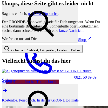
Uuups, diese Seite gibt es leider nicht
Sag uns einfach,
nach was Du suchst
.
Der GRONDE-Shop wird gerade für Dich umgebaut. Wenn Du
eine bestimmte Brillenfassung, Sonnenbrille oder Kontaktlinsen
suchst, dann schreib uns einfach eine
kurze Nachricht
.
Wir freuen uns auf Dich.
Shop
Suche nach Sehtest, Hörgeräten, Filialen …
Enter
Vielleicht suchst du das hier
0821 50 89 69
Sehen
40
Jetzt Termin buchen
Termin buchen
Kostenlos. Persönlich. In deiner GRONDE-Filiale.