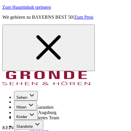
Zum Hauptinhalt springen
Wir gehören zu BAYERNS BEST 50!
Zum Preis
Sehen
Seit 1971
GRONDE Garantien
Hören
8× im Raum Augsburg
Kinder
Hochqualifiziertes Team
Standorte
KEINE SORGE!