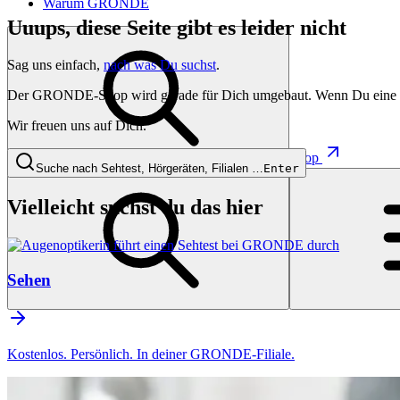
Warum GRONDE
Uuups, diese Seite gibt es leider nicht
Sag uns einfach,
nach was Du suchst
.
Der GRONDE-Shop wird gerade für Dich umgebaut. Wenn Du eine besti
Wir freuen uns auf Dich.
Shop
Suche nach Sehtest, Hörgeräten, Filialen …
Enter
Vielleicht suchst du das hier
Sehen
Kostenlos. Persönlich. In deiner GRONDE-Filiale.