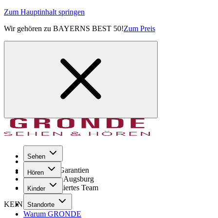
Zum Hauptinhalt springen
Wir gehören zu BAYERNS BEST 50!
Zum Preis
Sehen
Seit 1971
GRONDE Garantien
Hören
8× im Raum Augsburg
Hochqualifiziertes Team
Kinder
KEINE SORGE!
Standorte
Warum GRONDE