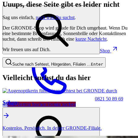
Uuups, diese Seite gibt es leider nicht
Sag uns einfach,
nach was Du suchst
.
Der GRONDE-Shop wird gerade für Dich umgebaut. Wenn Du
eine bestimmte Brillenfassung, Sonnenbrille oder Kontaktlinsen
suchst, dann schreib uns einfach eine
kurze Nachricht
.
Wir freuen uns auf Dich.
Shop
Suche nach Sehtest, Hörgeräten, Filialen …
Enter
Vielleicht suchst du das hier
0821 50 89 69
Sehen
40
Jetzt Termin buchen
Termin buchen
Kostenlos. Persönlich. In deiner GRONDE-Filiale.