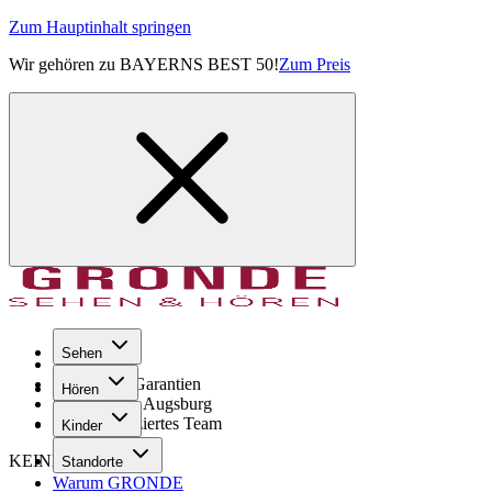
Zum Hauptinhalt springen
Wir gehören zu BAYERNS BEST 50!
Zum Preis
Sehen
Seit 1971
GRONDE Garantien
Hören
8× im Raum Augsburg
Hochqualifiziertes Team
Kinder
KEINE SORGE!
Standorte
Warum GRONDE