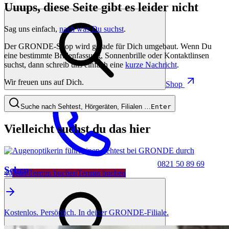
Uuups, diese Seite gibt es leider nicht
Sag uns einfach,
nach was Du suchst
.
Der GRONDE-Shop wird gerade für Dich umgebaut. Wenn Du
eine bestimmte Brillenfassung, Sonnenbrille oder Kontaktlinsen
suchst, dann schreib uns einfach eine
kurze Nachricht
.
Wir freuen uns auf Dich.
Shop
Suche nach Sehtest, Hörgeräten, Filialen …
Enter
Vielleicht suchst du das hier
0821 50 89 69
Sehen
40
Jetzt Termin buchen
Termin buchen
Kostenlos. Persönlich. In deiner GRONDE-Filiale.