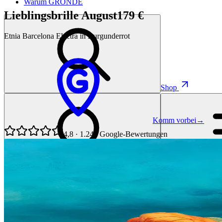
Warum GRONDE
Lieblingsbrille August
179 €
Etnia Barcelona Electra in Burgunderrot
Shop
Komm vorbei
→
4,8
·
1.247
Google-Bewertungen