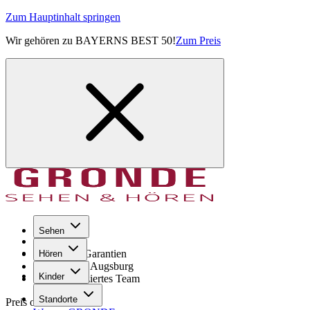
Zum Hauptinhalt springen
Wir gehören zu BAYERNS BEST 50!
Zum Preis
Sehen
Seit 1971
GRONDE Garantien
Hören
8× im Raum Augsburg
Kinder
Hochqualifiziertes Team
Standorte
Preis ohne Sehstärke