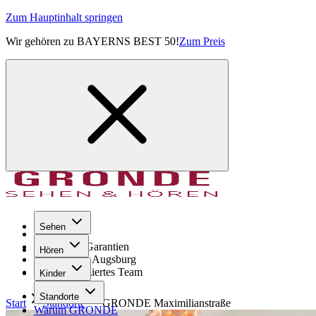
Zum Hauptinhalt springen
Wir gehören zu BAYERNS BEST 50!
Zum Preis
Sehen
Seit 1971
GRONDE Garantien
Hören
8× im Raum Augsburg
Hochqualifiziertes Team
Kinder
Standorte
Start
Standorte
GRONDE
Maximilianstraße
Warum GRONDE