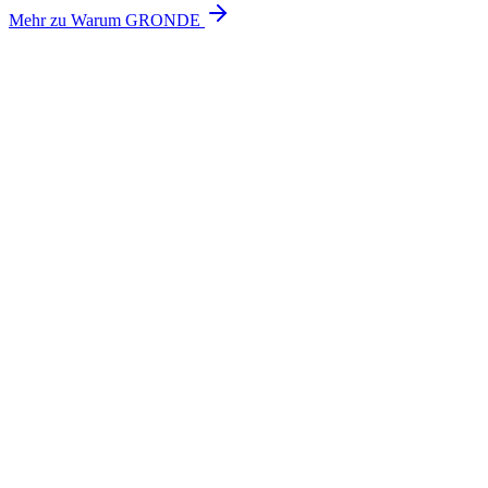
Mehr zu Warum GRONDE
Wie erreiche ich die GRONDE Filiale in der Maximilianstraße in
Augsburg?
Kann ich die Filiale auch ohne Termin besuchen?
Kann ich an einem Samstag einen Sehtest machen?
Kann ich an einem Samstag einen Hörtest machen?
Was beinhaltet ein Sehtest bei GRONDE?