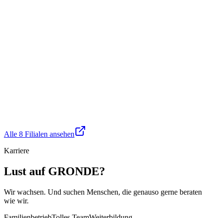
Göggingen
Augsburg
3.3
km
Bergiusstraße 1
Geöffnet bis 18:00
Mehr erfahren →
Alle 8 Filialen ansehen
Karriere
Lust auf GRONDE?
Wir wachsen. Und suchen Menschen, die genauso gerne beraten
wie wir.
Familienbetrieb
Tolles Team
Weiterbildung