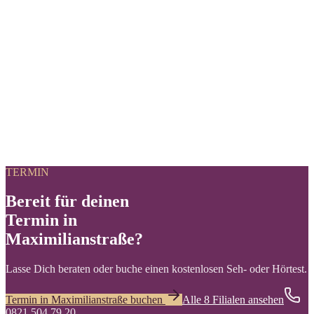
Programm an?
Kann ich meine Brille direkt in der Filiale anpassen lassen?
Kann ich Hörgeräte vor dem Kauf testen?
Kann ich meine bestehende Brille zur Reparatur vorbeibringen?
Werden bei GRONDE auch Sportbrillen angepasst?
TERMIN
Bereit für deinen
Termin in
Maximilianstraße?
Lasse Dich beraten oder buche einen kostenlosen Seh- oder Hörtest.
Termin in Maximilianstraße buchen
Alle 8 Filialen ansehen
0821 504 79 20