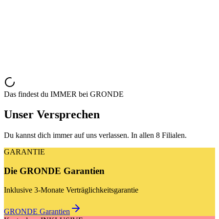
Brillen-Reparaturen
Optometrisches Augenscreening
Kinder-Sehtest & Kinder-Hörtest (
G
r
o
n
d
i
n
c
h
e
n
)
Das findest du IMMER bei GRONDE
Unser Versprechen
Du kannst dich immer auf uns verlassen. In allen 8 Filialen.
GARANTIE
Die GRONDE Garantien
Inklusive 3-Monate Verträglichkeitsgarantie
GRONDE Garantien