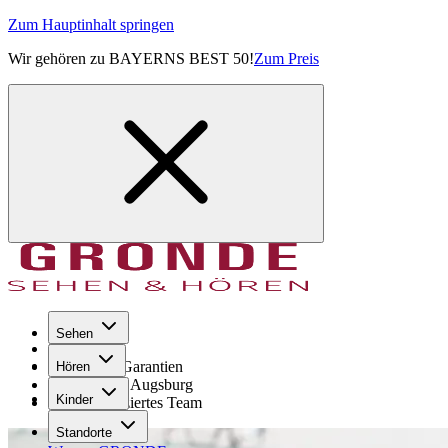
Zum Hauptinhalt springen
Wir gehören zu BAYERNS BEST 50!
Zum Preis
Sehen
Seit 1971
GRONDE Garantien
Hören
8× im Raum Augsburg
Kinder
Hochqualifiziertes Team
Standorte