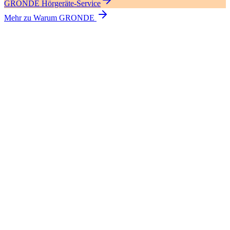
GRONDE Hörgeräte-Service
Mehr zu Warum GRONDE
Wie erreiche ich die GRONDE Filiale in Bobingen?
Kann ich die Filiale auch ohne Termin besuchen?
Kann ich an einem Samstag einen Sehtest machen?
Kann ich an einem Samstag einen Hörtest machen?
Was beinhaltet ein Sehtest bei GRONDE?