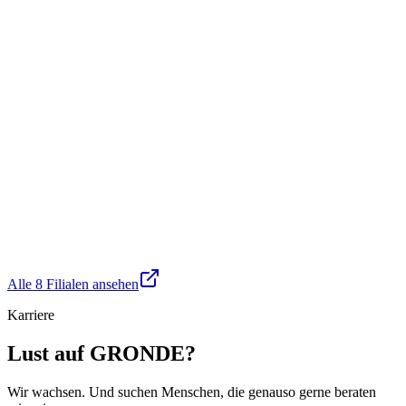
Stadtbergen
Stadtbergen
9.8
km
Wankelstraße 1
Öffnet um 09:00
Mehr erfahren →
Alle 8 Filialen ansehen
Karriere
Lust auf GRONDE?
Wir wachsen. Und suchen Menschen, die genauso gerne beraten