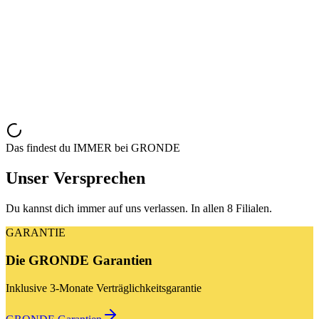
Brillen-Reparaturen
Optometrisches Augenscreening
Kinder-Sehtest & Kinder-Hörtest (
G
r
o
n
d
i
n
c
h
e
n
)
Low Vision Beratung
Das findest du IMMER bei GRONDE
Unser Versprechen
Du kannst dich immer auf uns verlassen. In allen 8 Filialen.
GARANTIE
Die GRONDE Garantien
Inklusive 3-Monate Verträglichkeitsgarantie