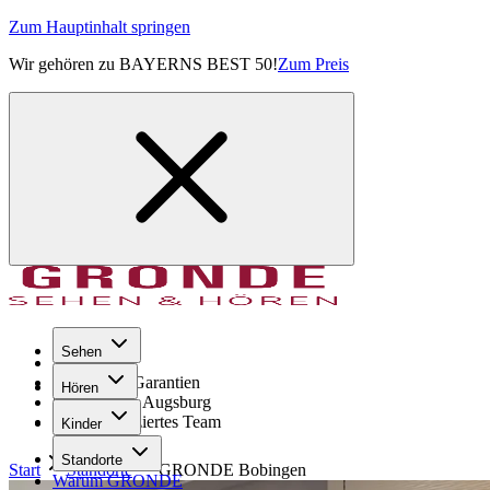
Zum Hauptinhalt springen
Wir gehören zu BAYERNS BEST 50!
Zum Preis
Sehen
Seit 1971
GRONDE Garantien
Hören
8× im Raum Augsburg
Hochqualifiziertes Team
Kinder
Standorte
Start
Standorte
GRONDE
Bobingen
Warum GRONDE