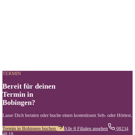
Programm an?
Kann ich meine Brille direkt in der Filiale anpassen lassen?
Kann ich Hörgeräte vor dem Kauf testen?
Kann ich meine bestehende Brille zur Reparatur vorbeibringen?
Werden bei GRONDE auch Sportbrillen angepasst?
TERMIN
Bereit für deinen
Termin in
Bobingen?
Lasse Dich beraten oder buche einen kostenlosen Seh- oder Hörtest.
Termin in Bobingen buchen
Alle 8 Filialen ansehen
08234
48 18