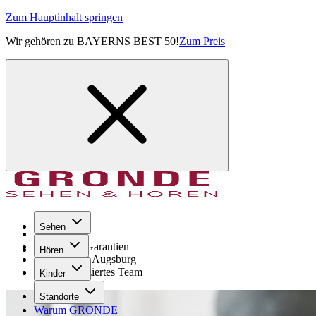
Zum Hauptinhalt springen
Wir gehören zu BAYERNS BEST 50!
Zum Preis
Sehen
Seit 1971
GRONDE Garantien
Hören
8× im Raum Augsburg
Hochqualifiziertes Team
Kinder
Standorte
Warum GRONDE