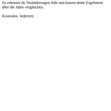
So erkennst du Veränderungen früh und kannst deine Ergebnisse
über die Jahre vergleichen.
Kostenlos. Jederzeit.
Sicherheit im Alltag
+1 Jahr Garantie zusätzlich zur Herstellergarantie
Reparaturen außerhalb der Garantie nur 23 € Eigenanteil
Ersatz bei Verlust & Diebstahl