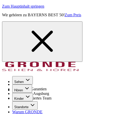
Zum Hauptinhalt springen
Wir gehören zu BAYERNS BEST 50!
Zum Preis
Sehen
Seit 1971
GRONDE Garantien
Hören
8× im Raum Augsburg
Hochqualifiziertes Team
Kinder
Standorte
Warum GRONDE