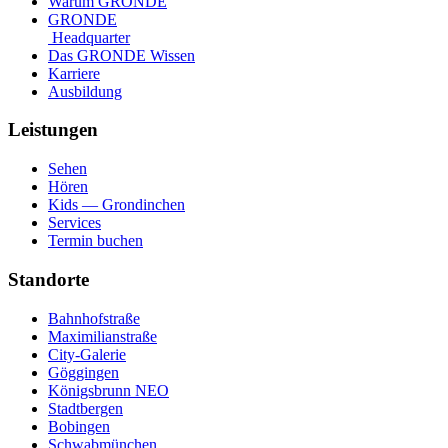
Warum GRONDE
GRONDE
Headquarter
Das GRONDE Wissen
Karriere
Ausbildung
Leistungen
Sehen
Hören
Kids — Grondinchen
Services
Termin buchen
Standorte
Bahnhofstraße
Maximilianstraße
City-Galerie
Göggingen
Königsbrunn NEO
Stadtbergen
Bobingen
Schwabmünchen