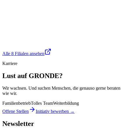
Augsburg
2.8
km
Bergiusstraße 1
Geöffnet bis 18:00
Mehr erfahren →
Alle 8 Filialen ansehen
Karriere
Lust auf GRONDE?
Wir wachsen. Und suchen Menschen, die genauso gerne beraten
wie wir.
Familienbetrieb
Tolles Team
Weiterbildung
Offene Stellen
Initiativ bewerben →
Newsletter