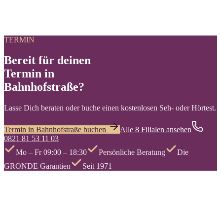
Kann ich meine bestehende Brille zur Reparatur vorbeibringen?
Werden bei GRONDE auch Sportbrillen angepasst?
TERMIN
Bereit für deinen
Termin in
Bahnhofstraße?
Lasse Dich beraten oder buche einen kostenlosen Seh- oder Hörtest.
Termin in Bahnhofstraße buchen
Alle 8 Filialen ansehen
0821 81 53 11 03
Mo – Fr 09:00 – 18:30
Persönliche Beratung
Die
GRONDE Garantien
Seit 1971