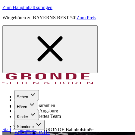
Zum Hauptinhalt springen
Wir gehören zu BAYERNS BEST 50!
Zum Preis
Sehen
Seit 1971
GRONDE Garantien
Hören
8× im Raum Augsburg
Hochqualifiziertes Team
Kinder
Standorte
Start
Standorte
GRONDE
Bahnhofstraße
Warum GRONDE