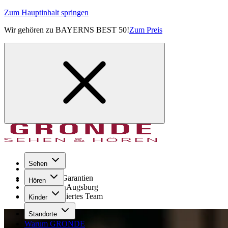
Zum Hauptinhalt springen
Wir gehören zu BAYERNS BEST 50!
Zum Preis
Sehen
Seit 1971
GRONDE Garantien
Hören
8× im Raum Augsburg
Hochqualifiziertes Team
Kinder
Standorte
Warum GRONDE