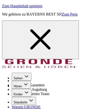
Zum Hauptinhalt springen
Wir gehören zu BAYERNS BEST 50!
Zum Preis
Sehen
Seit 1971
GRONDE Garantien
Hören
8× im Raum Augsburg
Hochqualifiziertes Team
Kinder
Standorte
Warum GRONDE