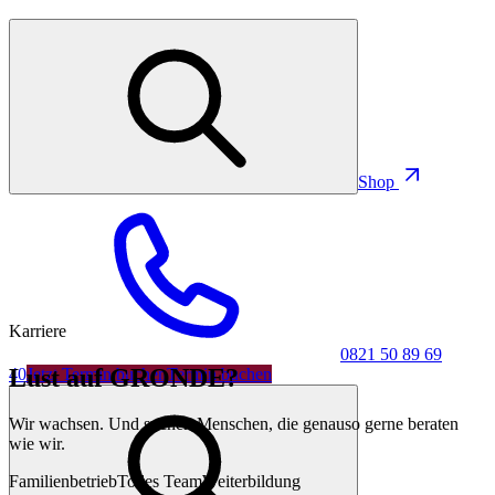
Shop
0821 50 89 69 40
Karriere
0821 50 89 69
Lust auf GRONDE?
40
Jetzt Termin buchen
Termin buchen
Wir wachsen. Und suchen Menschen, die genauso gerne beraten
wie wir.
Familienbetrieb
Tolles Team
Weiterbildung