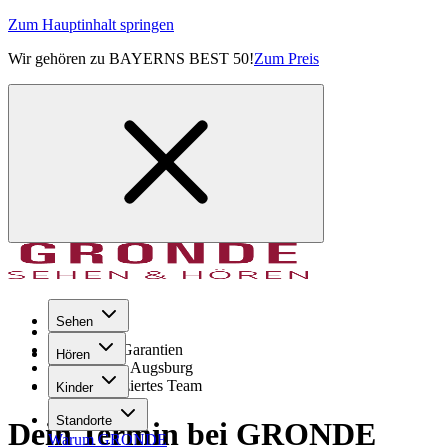
Zum Hauptinhalt springen
Wir gehören zu BAYERNS BEST 50!
Zum Preis
Sehen
Seit 1971
GRONDE Garantien
Hören
8× im Raum Augsburg
Hochqualifiziertes Team
Kinder
Standorte
Dein Termin bei GRONDE
Warum GRONDE