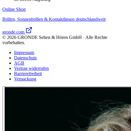
Online Shop
Brillen, Sonnenbrillen & Kontaktlinsen deutschlandweit
gronde.com
©
2026
GRONDE Sehen & Hören GmbH · Alle Rechte
vorbehalten.
Impressum
Datenschutz
AGB
Vertrag widerrufen
Barrierefreiheit
Verpackung