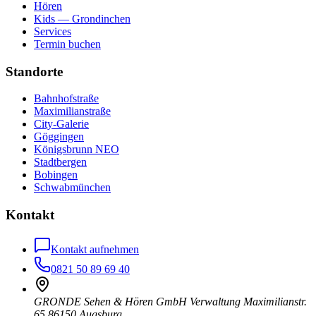
Hören
Kids — Grondinchen
Services
Termin buchen
Standorte
Bahnhofstraße
Maximilianstraße
City-Galerie
Göggingen
Königsbrunn NEO
Stadtbergen
Bobingen
Schwabmünchen
Kontakt
Kontakt aufnehmen
0821 50 89 69 40
GRONDE Sehen & Hören GmbH Verwaltung Maximilianstr.
65 86150 Augsburg