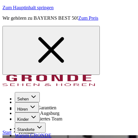
Zum Hauptinhalt springen
Wir gehören zu BAYERNS BEST 50!
Zum Preis
Sehen
Seit 1971
GRONDE Garantien
Hören
8× im Raum Augsburg
Hochqualifiziertes Team
Kinder
Standorte
Start
Kontakt
Warum GRONDE