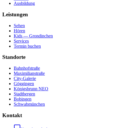
Ausbildung
Leistungen
Sehen
Hören
Kids — Grondinchen
Services
Termin buchen
Standorte
Bahnhofstraße
Maximilianstraße
City-Galerie
Göggingen
Königsbrunn NEO
Stadtbergen
Bobingen
Schwabmünchen
Kontakt