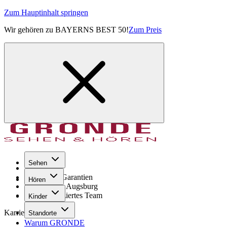
Zum Hauptinhalt springen
Wir gehören zu BAYERNS BEST 50!
Zum Preis
Sehen
Seit 1971
GRONDE Garantien
Hören
8× im Raum Augsburg
Hochqualifiziertes Team
Kinder
Karriere
Standorte
Warum GRONDE