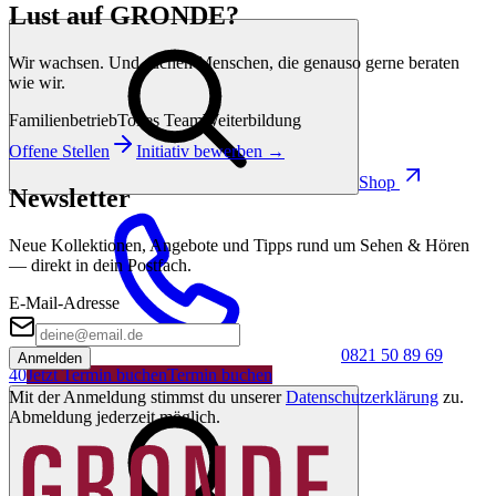
Lust auf GRONDE?
Wir wachsen. Und suchen Menschen, die genauso gerne beraten
wie wir.
Familienbetrieb
Tolles Team
Weiterbildung
Offene Stellen
Initiativ bewerben →
Shop
Newsletter
Neue Kollektionen, Angebote und Tipps rund um Sehen & Hören
— direkt in dein Postfach.
E-Mail-Adresse
0821 50 89 69
Anmelden
40
Jetzt Termin buchen
Termin buchen
Mit der Anmeldung stimmst du unserer
Datenschutzerklärung
zu.
Abmeldung jederzeit möglich.