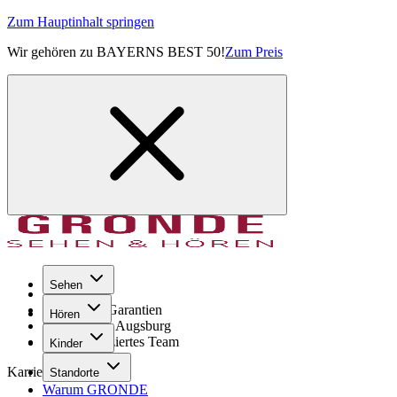
Zum Hauptinhalt springen
Wir gehören zu BAYERNS BEST 50!
Zum Preis
Sehen
Seit 1971
GRONDE Garantien
Hören
8× im Raum Augsburg
Hochqualifiziertes Team
Kinder
Karriere
Standorte
Warum GRONDE