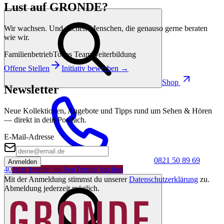
Lust auf GRONDE?
Wir wachsen. Und suchen Menschen, die genauso gerne beraten
wie wir.
Familienbetrieb
Tolles Team
Weiterbildung
Offene Stellen
Initiativ bewerben →
Shop
Newsletter
Neue Kollektionen, Angebote und Tipps rund um Sehen & Hören
— direkt in dein Postfach.
E-Mail-Adresse
0821 50 89 69
Anmelden
40
Jetzt Termin buchen
Termin buchen
Mit der Anmeldung stimmst du unserer
Datenschutzerklärung
zu.
Abmeldung jederzeit möglich.