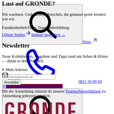
Lust auf GRONDE?
Wir wachsen. Und suchen Menschen, die genauso gerne beraten
wie wir.
Familienbetrieb
Tolles Team
Weiterbildung
Offene Stellen
Initiativ bewerben →
Shop
Newsletter
Neue Kollektionen, Angebote und Tipps rund um Sehen & Hören
— direkt in dein Postfach.
E-Mail-Adresse
0821 50 89 69
Anmelden
40
Jetzt Termin buchen
Termin buchen
Mit der Anmeldung stimmst du unserer
Datenschutzerklärung
zu.
Abmeldung jederzeit möglich.