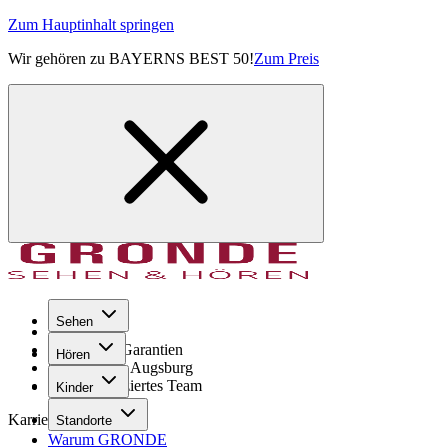
Zum Hauptinhalt springen
Wir gehören zu BAYERNS BEST 50!
Zum Preis
Sehen
Seit 1971
GRONDE Garantien
Hören
8× im Raum Augsburg
Hochqualifiziertes Team
Kinder
Karriere
Standorte
Warum GRONDE