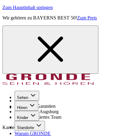
Zum Hauptinhalt springen
Wir gehören zu BAYERNS BEST 50!
Zum Preis
Sehen
Seit 1971
GRONDE Garantien
Hören
8× im Raum Augsburg
Hochqualifiziertes Team
Kinder
Karriere
Standorte
Warum GRONDE