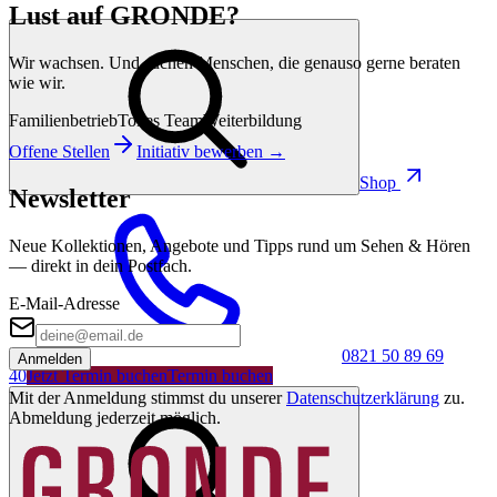
Lust auf GRONDE?
Wir wachsen. Und suchen Menschen, die genauso gerne beraten
wie wir.
Familienbetrieb
Tolles Team
Weiterbildung
Offene Stellen
Initiativ bewerben →
Shop
Newsletter
Neue Kollektionen, Angebote und Tipps rund um Sehen & Hören
— direkt in dein Postfach.
E-Mail-Adresse
0821 50 89 69
Anmelden
40
Jetzt Termin buchen
Termin buchen
Mit der Anmeldung stimmst du unserer
Datenschutzerklärung
zu.
Abmeldung jederzeit möglich.