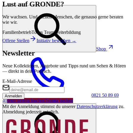
Lust auf GRONDE?
Wir wachsen. Und suchen Menschen, die genauso gerne beraten
wie wir.
Familienbetrieb
Tolles Team
Weiterbildung
Offene Stellen
Initiativ bewerben →
Shop
Newsletter
Neue Kollektionen, Angebote und Tipps rund um Sehen & Hören
— direkt in dein Postfach.
E-Mail-Adresse
0821 50 89 69
Anmelden
40
Jetzt Termin buchen
Termin buchen
Mit der Anmeldung stimmst du unserer
Datenschutzerklärung
zu.
Abmeldung jederzeit möglich.