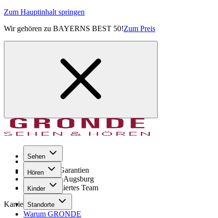
Zum Hauptinhalt springen
Wir gehören zu BAYERNS BEST 50!
Zum Preis
Sehen
Seit 1971
GRONDE Garantien
Hören
8× im Raum Augsburg
Hochqualifiziertes Team
Kinder
Karriere
Standorte
Warum GRONDE