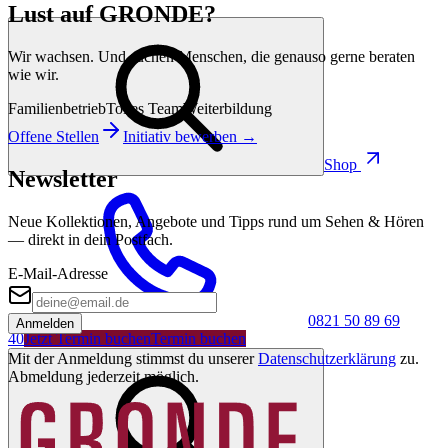
Lust auf GRONDE?
Wir wachsen. Und suchen Menschen, die genauso gerne beraten
wie wir.
Familienbetrieb
Tolles Team
Weiterbildung
Offene Stellen
Initiativ bewerben →
Shop
Newsletter
Neue Kollektionen, Angebote und Tipps rund um Sehen & Hören
— direkt in dein Postfach.
E-Mail-Adresse
0821 50 89 69
Anmelden
40
Jetzt Termin buchen
Termin buchen
Mit der Anmeldung stimmst du unserer
Datenschutzerklärung
zu.
Abmeldung jederzeit möglich.