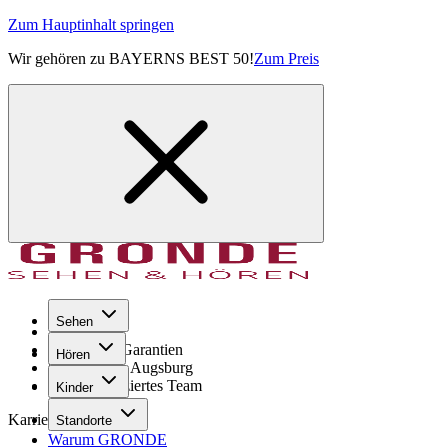
Zum Hauptinhalt springen
Wir gehören zu BAYERNS BEST 50!
Zum Preis
Sehen
Seit 1971
GRONDE Garantien
Hören
8× im Raum Augsburg
Hochqualifiziertes Team
Kinder
Karriere
Standorte
Warum GRONDE