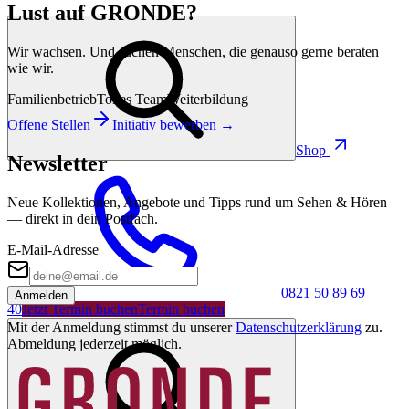
Lust auf GRONDE?
Wir wachsen. Und suchen Menschen, die genauso gerne beraten
wie wir.
Familienbetrieb
Tolles Team
Weiterbildung
Offene Stellen
Initiativ bewerben →
Shop
Newsletter
Neue Kollektionen, Angebote und Tipps rund um Sehen & Hören
— direkt in dein Postfach.
E-Mail-Adresse
0821 50 89 69
Anmelden
40
Jetzt Termin buchen
Termin buchen
Mit der Anmeldung stimmst du unserer
Datenschutzerklärung
zu.
Abmeldung jederzeit möglich.