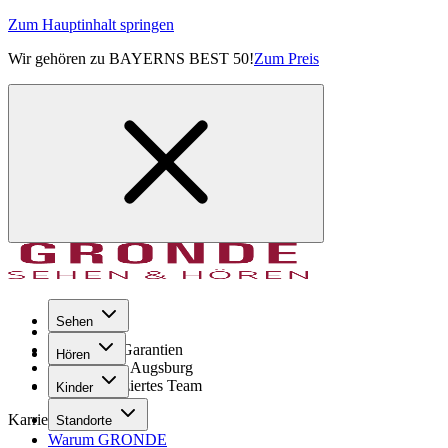
Zum Hauptinhalt springen
Wir gehören zu BAYERNS BEST 50!
Zum Preis
Sehen
Seit 1971
GRONDE Garantien
Hören
8× im Raum Augsburg
Hochqualifiziertes Team
Kinder
Karriere
Standorte
Warum GRONDE