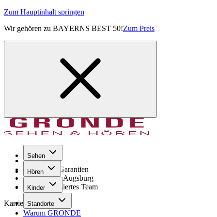
Zum Hauptinhalt springen
Wir gehören zu BAYERNS BEST 50!
Zum Preis
Sehen
Seit 1971
GRONDE Garantien
Hören
8× im Raum Augsburg
Hochqualifiziertes Team
Kinder
Karriere
Standorte
Warum GRONDE