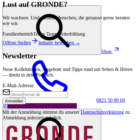
Lust auf GRONDE?
Wir wachsen. Und suchen Menschen, die genauso gerne beraten
wie wir.
Familienbetrieb
Tolles Team
Weiterbildung
Offene Stellen
Initiativ bewerben →
Shop
Newsletter
Neue Kollektionen, Angebote und Tipps rund um Sehen & Hören
— direkt in dein Postfach.
E-Mail-Adresse
0821 50 89 69
Anmelden
40
Jetzt Termin buchen
Termin buchen
Mit der Anmeldung stimmst du unserer
Datenschutzerklärung
zu.
Abmeldung jederzeit möglich.