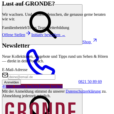
Lust auf GRONDE?
Wir wachsen. Und suchen Menschen, die genauso gerne beraten
wie wir.
Familienbetrieb
Tolles Team
Weiterbildung
Offene Stellen
Initiativ bewerben →
Shop
Newsletter
Neue Kollektionen, Angebote und Tipps rund um Sehen & Hören
— direkt in dein Postfach.
E-Mail-Adresse
0821 50 89 69
Anmelden
40
Jetzt Termin buchen
Termin buchen
Mit der Anmeldung stimmst du unserer
Datenschutzerklärung
zu.
Abmeldung jederzeit möglich.