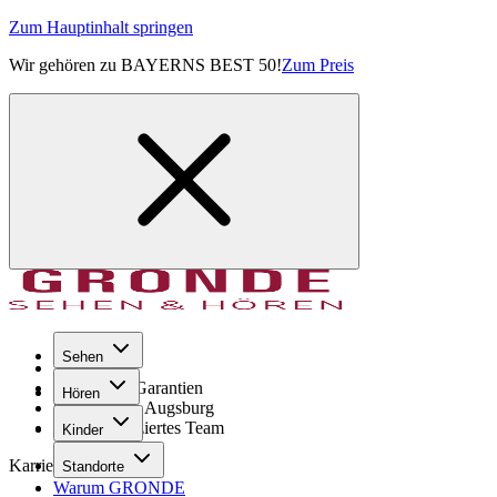
Zum Hauptinhalt springen
Wir gehören zu BAYERNS BEST 50!
Zum Preis
Sehen
Seit 1971
GRONDE Garantien
Hören
8× im Raum Augsburg
Hochqualifiziertes Team
Kinder
Karriere
Standorte
Warum GRONDE