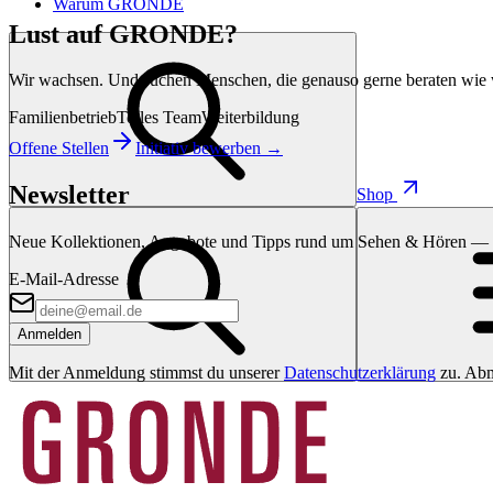
Warum GRONDE
Lust auf GRONDE?
Wir wachsen. Und suchen Menschen, die genauso gerne beraten wie 
Familienbetrieb
Tolles Team
Weiterbildung
Offene Stellen
Initiativ bewerben →
Newsletter
Shop
Neue Kollektionen, Angebote und Tipps rund um Sehen & Hören — di
E-Mail-Adresse
Anmelden
Mit der Anmeldung stimmst du unserer
Datenschutzerklärung
zu. Abm