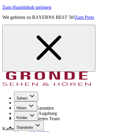
Zum Hauptinhalt springen
Wir gehören zu BAYERNS BEST 50!
Zum Preis
Sehen
Seit 1971
GRONDE Garantien
Hören
8× im Raum Augsburg
Kinder
Hochqualifiziertes Team
Standorte
Karriere