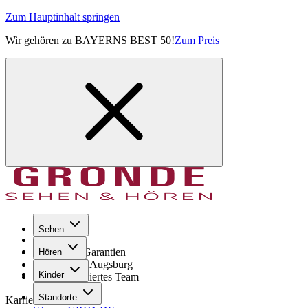
Zum Hauptinhalt springen
Wir gehören zu BAYERNS BEST 50!
Zum Preis
Sehen
Seit 1971
GRONDE Garantien
Hören
8× im Raum Augsburg
Kinder
Hochqualifiziertes Team
Standorte
Karriere