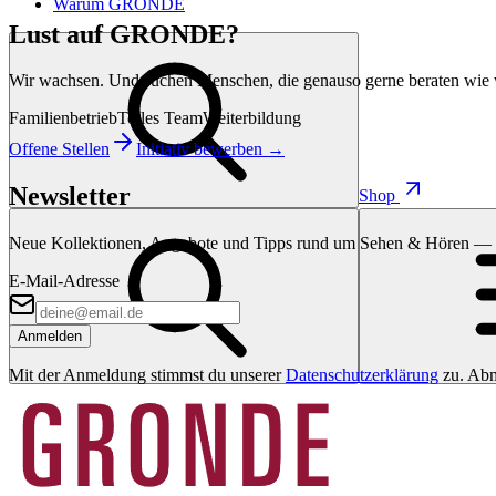
Warum GRONDE
Lust auf GRONDE?
Wir wachsen. Und suchen Menschen, die genauso gerne beraten wie 
Familienbetrieb
Tolles Team
Weiterbildung
Offene Stellen
Initiativ bewerben →
Newsletter
Shop
Neue Kollektionen, Angebote und Tipps rund um Sehen & Hören — di
E-Mail-Adresse
Anmelden
Mit der Anmeldung stimmst du unserer
Datenschutzerklärung
zu. Abm