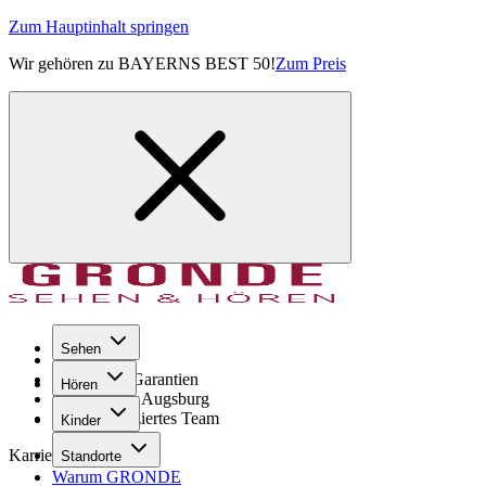
Zum Hauptinhalt springen
Wir gehören zu BAYERNS BEST 50!
Zum Preis
Sehen
Seit 1971
GRONDE Garantien
Hören
8× im Raum Augsburg
Hochqualifiziertes Team
Kinder
Karriere
Standorte
Warum GRONDE