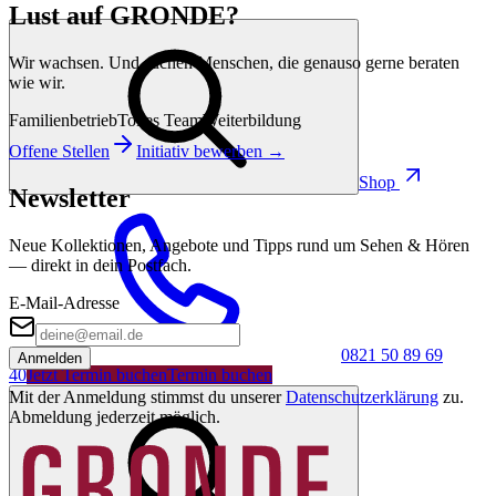
Lust auf GRONDE?
Wir wachsen. Und suchen Menschen, die genauso gerne beraten
wie wir.
Familienbetrieb
Tolles Team
Weiterbildung
Offene Stellen
Initiativ bewerben →
Shop
Newsletter
Neue Kollektionen, Angebote und Tipps rund um Sehen & Hören
— direkt in dein Postfach.
E-Mail-Adresse
0821 50 89 69
Anmelden
40
Jetzt Termin buchen
Termin buchen
Mit der Anmeldung stimmst du unserer
Datenschutzerklärung
zu.
Abmeldung jederzeit möglich.