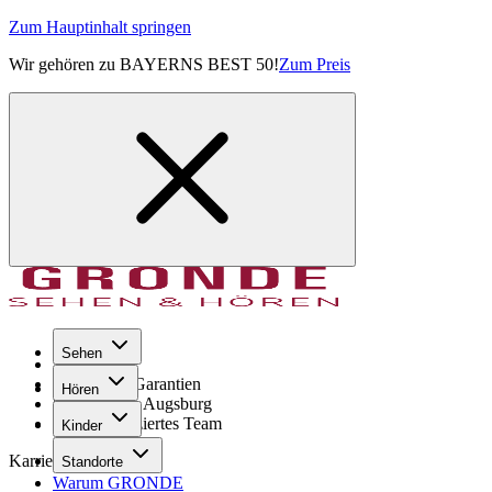
Zum Hauptinhalt springen
Wir gehören zu BAYERNS BEST 50!
Zum Preis
Sehen
Seit 1971
GRONDE Garantien
Hören
8× im Raum Augsburg
Hochqualifiziertes Team
Kinder
Karriere
Standorte
Warum GRONDE