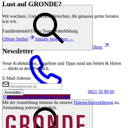
Lust auf GRONDE?
Wir wachsen. Und suchen Menschen, die genauso gerne beraten
wie wir.
Familienbetrieb
Tolles Team
Weiterbildung
Offene Stellen
Initiativ bewerben →
Shop
Newsletter
Neue Kollektionen, Angebote und Tipps rund um Sehen & Hören
— direkt in dein Postfach.
E-Mail-Adresse
0821 50 89 69
Anmelden
40
Jetzt Termin buchen
Termin buchen
Mit der Anmeldung stimmst du unserer
Datenschutzerklärung
zu.
Abmeldung jederzeit möglich.