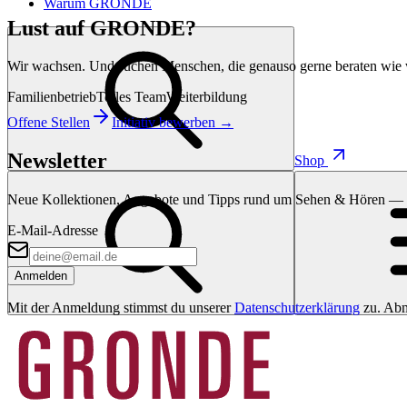
Warum GRONDE
Lust auf GRONDE?
Wir wachsen. Und suchen Menschen, die genauso gerne beraten wie 
Familienbetrieb
Tolles Team
Weiterbildung
Offene Stellen
Initiativ bewerben →
Newsletter
Shop
Neue Kollektionen, Angebote und Tipps rund um Sehen & Hören — di
E-Mail-Adresse
Anmelden
Mit der Anmeldung stimmst du unserer
Datenschutzerklärung
zu. Abm