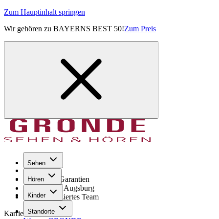
Zum Hauptinhalt springen
Wir gehören zu BAYERNS BEST 50!
Zum Preis
Sehen
Seit 1971
GRONDE Garantien
Hören
8× im Raum Augsburg
Kinder
Hochqualifiziertes Team
Standorte
Karriere