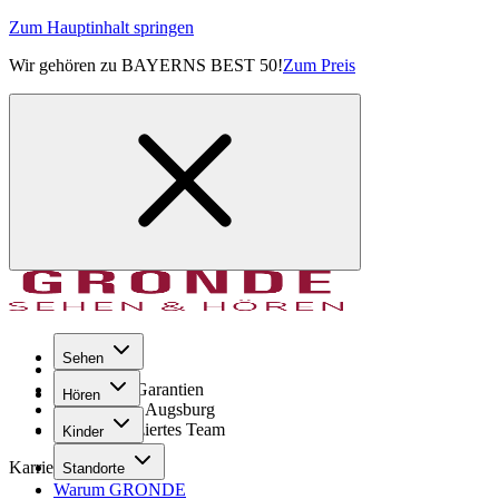
Zum Hauptinhalt springen
Wir gehören zu BAYERNS BEST 50!
Zum Preis
Sehen
Seit 1971
GRONDE Garantien
Hören
8× im Raum Augsburg
Hochqualifiziertes Team
Kinder
Karriere
Standorte
Warum GRONDE