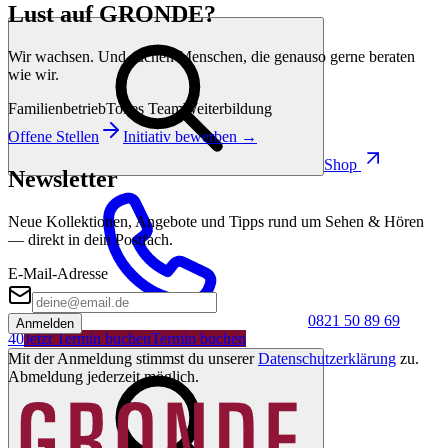
Lust auf GRONDE?
Wir wachsen. Und suchen Menschen, die genauso gerne beraten
wie wir.
Familienbetrieb
Tolles Team
Weiterbildung
Offene Stellen
Initiativ bewerben →
Shop
Newsletter
Neue Kollektionen, Angebote und Tipps rund um Sehen & Hören
— direkt in dein Postfach.
E-Mail-Adresse
0821 50 89 69
Anmelden
40
Jetzt Termin buchen
Termin buchen
Mit der Anmeldung stimmst du unserer
Datenschutzerklärung
zu.
Abmeldung jederzeit möglich.