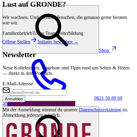
Lust auf GRONDE?
Wir wachsen. Und suchen Menschen, die genauso gerne beraten
wie wir.
Familienbetrieb
Tolles Team
Weiterbildung
Offene Stellen
Initiativ bewerben →
Shop
Newsletter
Neue Kollektionen, Angebote und Tipps rund um Sehen & Hören
— direkt in dein Postfach.
E-Mail-Adresse
0821 50 89 69
Anmelden
40
Jetzt Termin buchen
Termin buchen
Mit der Anmeldung stimmst du unserer
Datenschutzerklärung
zu.
Abmeldung jederzeit möglich.