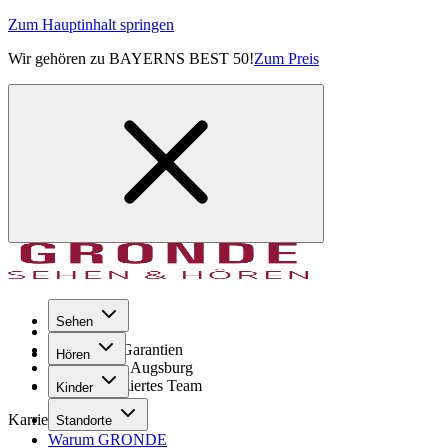
Zum Hauptinhalt springen
Wir gehören zu BAYERNS BEST 50!
Zum Preis
Sehen
Seit 1971
GRONDE Garantien
Hören
8× im Raum Augsburg
Hochqualifiziertes Team
Kinder
Karriere
Standorte
Warum GRONDE