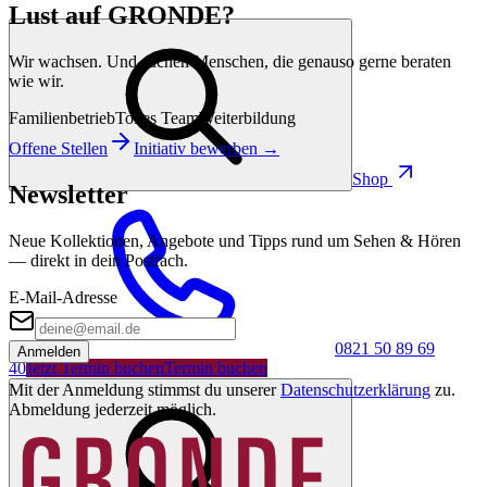
Lust auf GRONDE?
Wir wachsen. Und suchen Menschen, die genauso gerne beraten
wie wir.
Familienbetrieb
Tolles Team
Weiterbildung
Offene Stellen
Initiativ bewerben →
Shop
Newsletter
Neue Kollektionen, Angebote und Tipps rund um Sehen & Hören
— direkt in dein Postfach.
E-Mail-Adresse
0821 50 89 69
Anmelden
40
Jetzt Termin buchen
Termin buchen
Mit der Anmeldung stimmst du unserer
Datenschutzerklärung
zu.
Abmeldung jederzeit möglich.