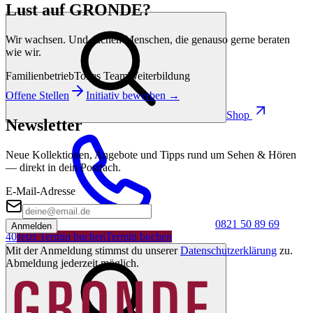
Lust auf GRONDE?
Wir wachsen. Und suchen Menschen, die genauso gerne beraten
wie wir.
Familienbetrieb
Tolles Team
Weiterbildung
Offene Stellen
Initiativ bewerben →
Shop
Newsletter
Neue Kollektionen, Angebote und Tipps rund um Sehen & Hören
— direkt in dein Postfach.
E-Mail-Adresse
0821 50 89 69
Anmelden
40
Jetzt Termin buchen
Termin buchen
Mit der Anmeldung stimmst du unserer
Datenschutzerklärung
zu.
Abmeldung jederzeit möglich.