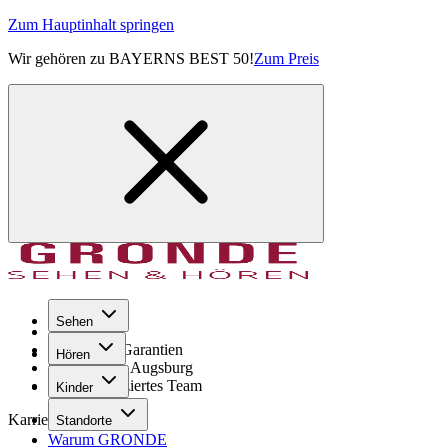
Zum Hauptinhalt springen
Wir gehören zu BAYERNS BEST 50!
Zum Preis
Sehen
Seit 1971
GRONDE Garantien
Hören
8× im Raum Augsburg
Hochqualifiziertes Team
Kinder
Karriere
Standorte
Warum GRONDE