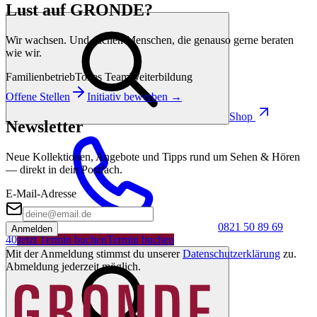
Lust auf GRONDE?
Wir wachsen. Und suchen Menschen, die genauso gerne beraten
wie wir.
Familienbetrieb
Tolles Team
Weiterbildung
Offene Stellen
Initiativ bewerben →
Shop
Newsletter
Neue Kollektionen, Angebote und Tipps rund um Sehen & Hören
— direkt in dein Postfach.
E-Mail-Adresse
0821 50 89 69
Anmelden
40
Jetzt Termin buchen
Termin buchen
Mit der Anmeldung stimmst du unserer
Datenschutzerklärung
zu.
Abmeldung jederzeit möglich.