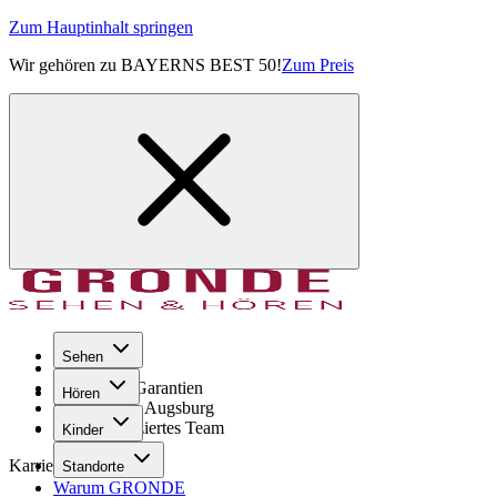
Zum Hauptinhalt springen
Wir gehören zu BAYERNS BEST 50!
Zum Preis
Sehen
Seit 1971
GRONDE Garantien
Hören
8× im Raum Augsburg
Hochqualifiziertes Team
Kinder
Karriere
Standorte
Warum GRONDE