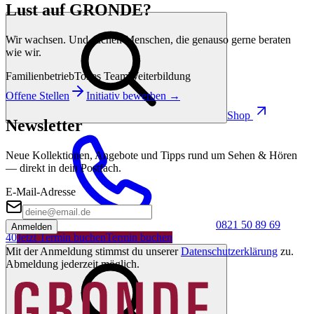
Lust auf GRONDE?
Wir wachsen. Und suchen Menschen, die genauso gerne beraten
wie wir.
Familienbetrieb
Tolles Team
Weiterbildung
Offene Stellen
Initiativ bewerben →
Shop
Newsletter
Neue Kollektionen, Angebote und Tipps rund um Sehen & Hören
— direkt in dein Postfach.
E-Mail-Adresse
0821 50 89 69
Anmelden
40
Jetzt Termin buchen
Termin buchen
Mit der Anmeldung stimmst du unserer
Datenschutzerklärung
zu.
Abmeldung jederzeit möglich.