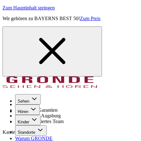
Zum Hauptinhalt springen
Wir gehören zu BAYERNS BEST 50!
Zum Preis
Sehen
Seit 1971
GRONDE Garantien
Hören
8× im Raum Augsburg
Hochqualifiziertes Team
Kinder
Karriere
Standorte
Warum GRONDE