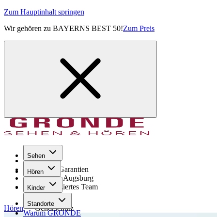
Zum Hauptinhalt springen
Wir gehören zu BAYERNS BEST 50!
Zum Preis
Sehen
Seit 1971
GRONDE Garantien
Hören
8× im Raum Augsburg
Hochqualifiziertes Team
Kinder
Standorte
Hören
Gehörschutz
Warum GRONDE