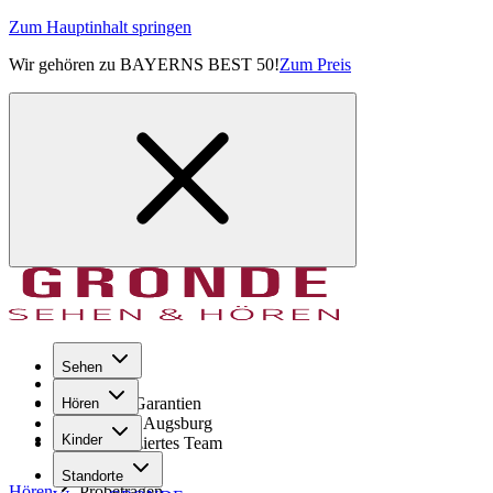
Zum Hauptinhalt springen
Wir gehören zu BAYERNS BEST 50!
Zum Preis
Sehen
Seit 1971
GRONDE Garantien
Hören
8× im Raum Augsburg
Kinder
Hochqualifiziertes Team
Standorte
Hören
Probetragen