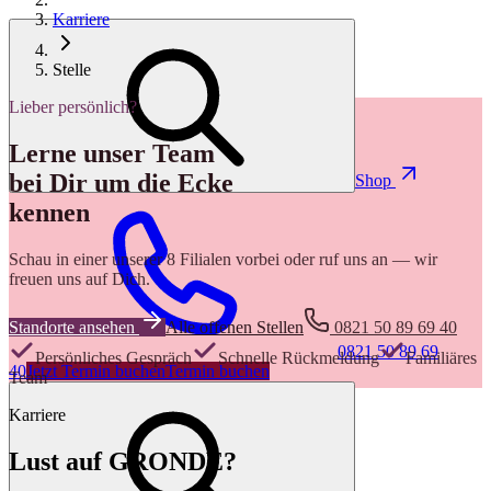
Karriere
Stelle
Lieber persönlich?
Lerne unser Team
bei Dir um die Ecke
Shop
kennen
Schau in einer unserer 8 Filialen vorbei oder ruf uns an — wir
freuen uns auf Dich.
Standorte ansehen
Alle offenen Stellen
0821 50 89 69 40
0821 50 89 69
Persönliches Gespräch
Schnelle Rückmeldung
Familiäres
40
Jetzt Termin buchen
Termin buchen
Team
Karriere
Lust auf GRONDE?