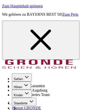
Zum Hauptinhalt springen
Wir gehören zu BAYERNS BEST 50!
Zum Preis
Sehen
Seit 1971
GRONDE Garantien
Hören
8× im Raum Augsburg
Hochqualifiziertes Team
Kinder
Start
Standorte
Warum GRONDE