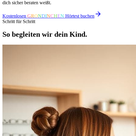
dich sicher beraten weißt.
Kostenlosen
G
R
O
N
D
I
N
C
H
E
N
Hörtest buchen
Schritt für Schritt
So begleiten wir dein Kind.