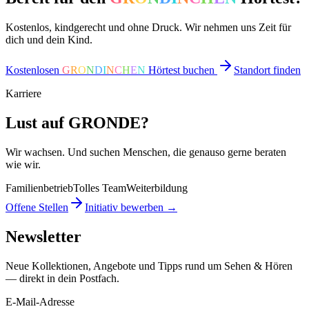
Kostenlos, kindgerecht und ohne Druck. Wir nehmen uns Zeit für
dich und dein Kind.
Kostenlosen
G
R
O
N
D
I
N
C
H
E
N
Hörtest buchen
Standort finden
Karriere
Lust auf GRONDE?
Wir wachsen. Und suchen Menschen, die genauso gerne beraten
wie wir.
Familienbetrieb
Tolles Team
Weiterbildung
Offene Stellen
Initiativ bewerben →
Newsletter
Neue Kollektionen, Angebote und Tipps rund um Sehen & Hören
— direkt in dein Postfach.
E-Mail-Adresse