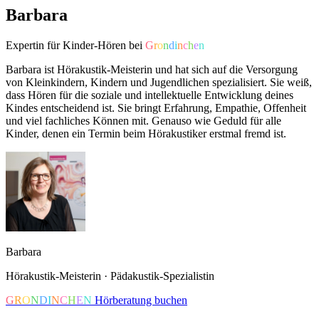
Barbara
Expertin für Kinder-Hören bei
G
r
o
n
d
i
n
c
h
e
n
Barbara ist Hörakustik-Meisterin und hat sich auf die Versorgung
von Kleinkindern, Kindern und Jugendlichen spezialisiert. Sie weiß,
dass Hören für die soziale und intellektuelle Entwicklung deines
Kindes entscheidend ist. Sie bringt Erfahrung, Empathie, Offenheit
und viel fachliches Können mit. Genauso wie Geduld für alle
Kinder, denen ein Termin beim Hörakustiker erstmal fremd ist.
Barbara
Hörakustik-Meisterin · Pädakustik-Spezialistin
G
R
O
N
D
I
N
C
H
E
N
Hörberatung buchen