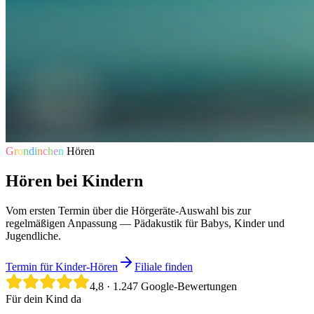
G
r
o
n
d
i
n
c
h
e
n
Hören
Hören bei Kindern
Vom ersten Termin über die Hörgeräte-Auswahl bis zur
regelmäßigen Anpassung — Pädakustik für Babys, Kinder und
Jugendliche.
Termin für Kinder-Hören
Filiale finden
4,8
·
1.247
Google-Bewertungen
Für dein Kind da