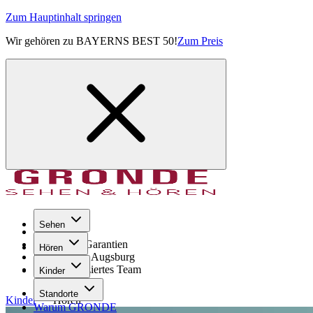
Zum Hauptinhalt springen
Wir gehören zu BAYERNS BEST 50!
Zum Preis
Sehen
Seit 1971
GRONDE Garantien
Hören
8× im Raum Augsburg
Hochqualifiziertes Team
Kinder
Standorte
Kinder
Hören
Warum GRONDE