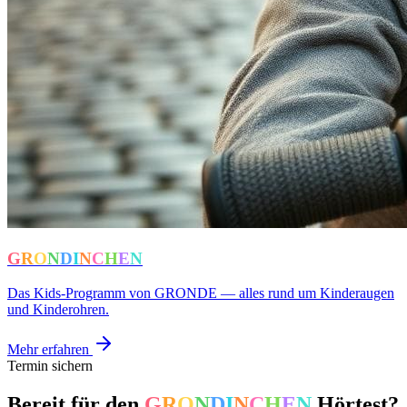
G
R
O
N
D
I
N
C
H
E
N
Das Kids-Programm von GRONDE — alles rund um Kinderaugen
und Kinderohren.
Mehr erfahren
Termin sichern
Bereit für den
G
R
O
N
D
I
N
C
H
E
N
Hörtest?