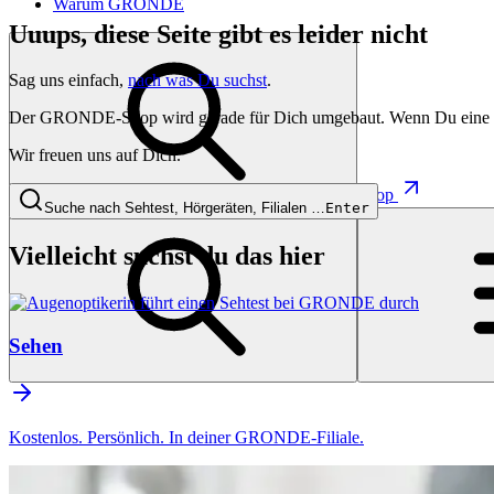
Warum GRONDE
Uuups, diese Seite gibt es leider nicht
Sag uns einfach,
nach was Du suchst
.
Der GRONDE-Shop wird gerade für Dich umgebaut. Wenn Du eine besti
Wir freuen uns auf Dich.
Shop
Suche nach Sehtest, Hörgeräten, Filialen …
Enter
Vielleicht suchst du das hier
Sehen
Kostenlos. Persönlich. In deiner GRONDE-Filiale.