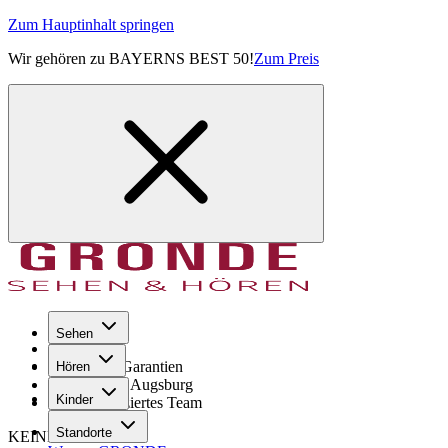
Zum Hauptinhalt springen
Wir gehören zu BAYERNS BEST 50!
Zum Preis
Sehen
Seit 1971
GRONDE Garantien
Hören
8× im Raum Augsburg
Kinder
Hochqualifiziertes Team
Standorte
KEINE SORGE!