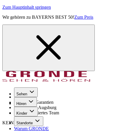
Zum Hauptinhalt springen
Wir gehören zu BAYERNS BEST 50!
Zum Preis
Sehen
Seit 1971
GRONDE Garantien
Hören
8× im Raum Augsburg
Hochqualifiziertes Team
Kinder
KEINE SORGE!
Standorte
Warum GRONDE