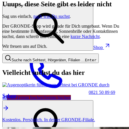
Uuups, diese Seite gibt es leider nicht
Sag uns einfach,
nach was Du suchst
.
Der GRONDE-Shop wird gerade für Dich umgebaut. Wenn Du
eine bestimmte Brillenfassung, Sonnenbrille oder Kontaktlinsen
suchst, dann schreib uns einfach eine
kurze Nachricht
.
Wir freuen uns auf Dich.
Shop
Suche nach Sehtest, Hörgeräten, Filialen …
Enter
Vielleicht suchst du das hier
0821 50 89 69
Sehen
40
Jetzt Termin buchen
Termin buchen
Kostenlos. Persönlich. In deiner GRONDE-Filiale.