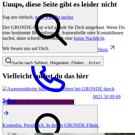
Uuups, diese Seite gibt es leider nicht
Sag uns einfach,
nach was Du suchst
.
Der GRONDE-Shop wird gerade für Dich umgebaut. Wenn Du
eine bestimmte Brillenfassung, Sonnenbrille oder Kontaktlinsen
suchst, dann schreib uns einfach eine
kurze Nachricht
.
Wir freuen uns auf Dich.
Shop
Suche nach Sehtest, Hörgeräten, Filialen …
Enter
Vielleicht suchst du das hier
0821 50 89 69
Sehen
40
Jetzt Termin buchen
Termin buchen
Kostenlos. Persönlich. In deiner GRONDE-Filiale.