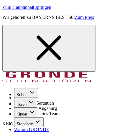
Zum Hauptinhalt springen
Wir gehören zu BAYERNS BEST 50!
Zum Preis
Sehen
Seit 1971
GRONDE Garantien
Hören
8× im Raum Augsburg
Hochqualifiziertes Team
Kinder
KEINE SORGE!
Standorte
Warum GRONDE