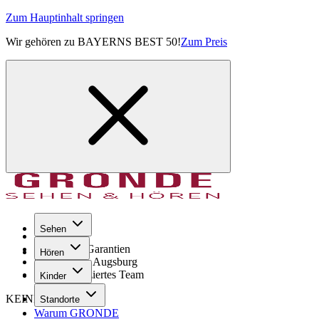
Zum Hauptinhalt springen
Wir gehören zu BAYERNS BEST 50!
Zum Preis
Sehen
Seit 1971
GRONDE Garantien
Hören
8× im Raum Augsburg
Hochqualifiziertes Team
Kinder
KEINE SORGE!
Standorte
Warum GRONDE