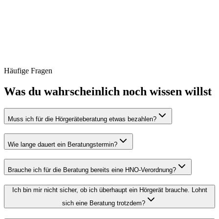
Wenn es für dich nicht mehr möglich ist, zu uns zu kommen, lassen
wir dich trotzdem nicht allein.
Auf Anfrage besuchen wir dich zu Hause — persönlich, zuverlässig
und in deiner gewohnten Umgebung.
Telefonische Anfrage
Häufige Fragen
0821 50896940
Was du wahrscheinlich noch wissen willst
Muss ich für die Hörgeräteberatung etwas bezahlen?
Wie lange dauert ein Beratungstermin?
Brauche ich für die Beratung bereits eine HNO-Verordnung?
Ich bin mir nicht sicher, ob ich überhaupt ein Hörgerät brauche. Lohnt
sich eine Beratung trotzdem?