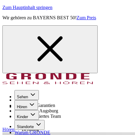
Zum Hauptinhalt springen
Wir gehören zu BAYERNS BEST 50!
Zum Preis
Sehen
Seit 1971
GRONDE Garantien
Hören
8× im Raum Augsburg
Hochqualifiziertes Team
Kinder
Standorte
Hören
Beratung
Warum GRONDE