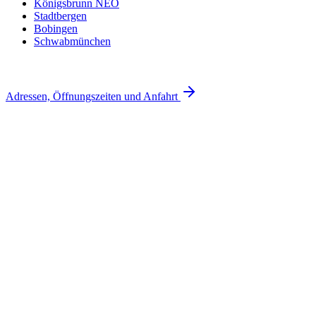
Königsbrunn NEO
Stadtbergen
Bobingen
Schwabmünchen
Adressen, Öffnungszeiten und Anfahrt
Sicherheit im Alltag
+1 Jahr Garantie zusätzlich zur Herstellergarantie
Reparaturen außerhalb der Garantie nur 23 € Eigenanteil
Ersatz bei Verlust & Diebstahl