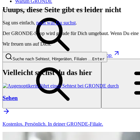
Warum GRONDE
Uuups, diese Seite gibt es leider nicht
Sag uns einfach,
nach was Du suchst
.
Der GRONDE-Shop wird gerade für Dich umgebaut. Wenn Du eine besti
Wir freuen uns auf Dich.
Shop
Suche nach Sehtest, Hörgeräten, Filialen …
Enter
Vielleicht suchst du das hier
Sehen
Kostenlos. Persönlich. In deiner GRONDE-Filiale.