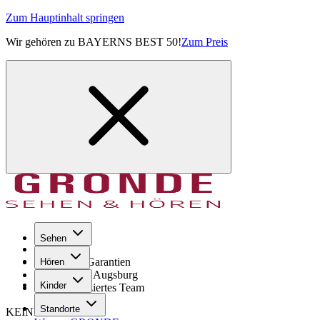
Zum Hauptinhalt springen
Wir gehören zu BAYERNS BEST 50!
Zum Preis
Sehen
Seit 1971
GRONDE Garantien
Hören
8× im Raum Augsburg
Kinder
Hochqualifiziertes Team
Standorte
KEINE SORGE!