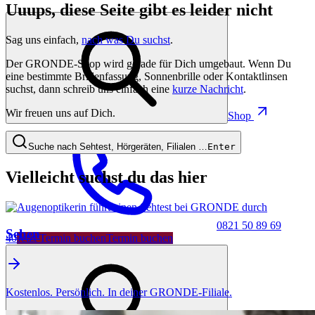
Uuups, diese Seite gibt es leider nicht
Sag uns einfach,
nach was Du suchst
.
Der GRONDE-Shop wird gerade für Dich umgebaut. Wenn Du
eine bestimmte Brillenfassung, Sonnenbrille oder Kontaktlinsen
suchst, dann schreib uns einfach eine
kurze Nachricht
.
Wir freuen uns auf Dich.
Shop
Suche nach Sehtest, Hörgeräten, Filialen …
Enter
Vielleicht suchst du das hier
0821 50 89 69
Sehen
40
Jetzt Termin buchen
Termin buchen
Kostenlos. Persönlich. In deiner GRONDE-Filiale.