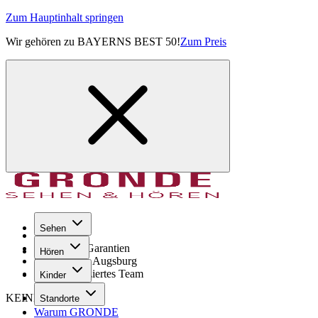
Zum Hauptinhalt springen
Wir gehören zu BAYERNS BEST 50!
Zum Preis
Sehen
Seit 1971
GRONDE Garantien
Hören
8× im Raum Augsburg
Hochqualifiziertes Team
Kinder
KEINE SORGE!
Standorte
Warum GRONDE