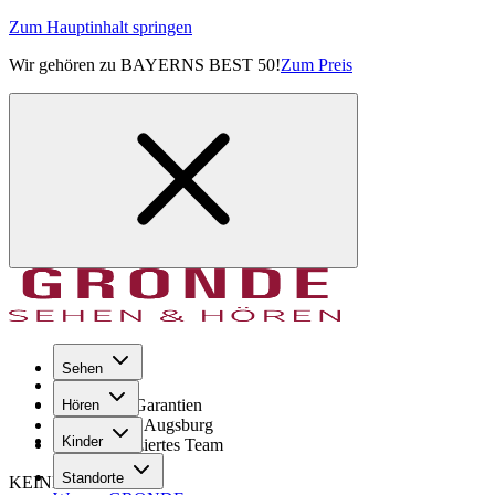
Zum Hauptinhalt springen
Wir gehören zu BAYERNS BEST 50!
Zum Preis
Sehen
Seit 1971
GRONDE Garantien
Hören
8× im Raum Augsburg
Kinder
Hochqualifiziertes Team
Standorte
KEINE SORGE!