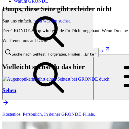
Warum GRONDE
Uuups, diese Seite gibt es leider nicht
Sag uns einfach,
nach was Du suchst
.
Der GRONDE-Shop wird gerade für Dich umgebaut. Wenn Du eine besti
Wir freuen uns auf Dich.
Shop
Suche nach Sehtest, Hörgeräten, Filialen …
Enter
Vielleicht suchst du das hier
Sehen
Kostenlos. Persönlich. In deiner GRONDE-Filiale.