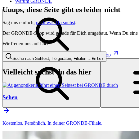
Warum GRONDE
Uuups, diese Seite gibt es leider nicht
Sag uns einfach,
nach was Du suchst
.
Der GRONDE-Shop wird gerade für Dich umgebaut. Wenn Du eine besti
Wir freuen uns auf Dich.
Shop
Suche nach Sehtest, Hörgeräten, Filialen …
Enter
Vielleicht suchst du das hier
Sehen
Kostenlos. Persönlich. In deiner GRONDE-Filiale.