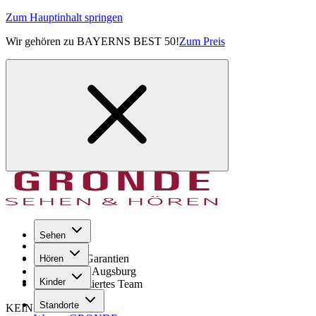
Zum Hauptinhalt springen
Wir gehören zu BAYERNS BEST 50!
Zum Preis
Sehen
Seit 1971
GRONDE Garantien
Hören
8× im Raum Augsburg
Kinder
Hochqualifiziertes Team
Standorte
KEINE SORGE!